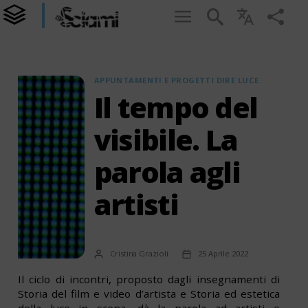
Categorie
APPUNTAMENTI E PROGETTI DIRE LUCE
Il tempo del
visibile. La
parola agli
artisti
Autore
Data
Cristina Grazioli
25 Aprile 2022
articolo
dell'articolo
Author
Il ciclo di incontri, proposto dagli insegnamenti di
Storia del film e video d’artista e Storia ed estetica