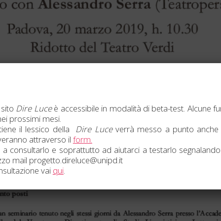
 sito
Dire Luce
è accessibile in modalità di beta-test. Alcune fu
ei prossimi mesi.
iene il lessico della
Dire Luce
verrà messo a punto anche 
veranno attraverso il
form.
 a consultarlo e soprattutto ad aiutarci a testarlo segnalandoc
rizzo mail progetto.direluce@unipd.it
onsultazione vai
qui
.