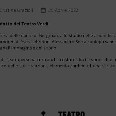
Cristina Grazioli
25 Aprile 2022
re
Data
or
lo
dell'articolo
idotto del Teatro Verdi
scena delle opere di Bergman, allo studio delle azioni fisich
corporeo di Yves Lebreton, Alessandro Serra coniuga sape
a dell’immagine e del suono.
i di Teatropersona cura anche costumi, luci e suoni, illust
 luce nelle sue creazioni, elemento cardine di una scrit