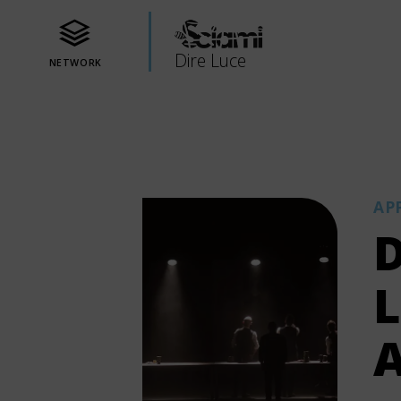
Dire Luce
NETWORK
AP
D
L
A