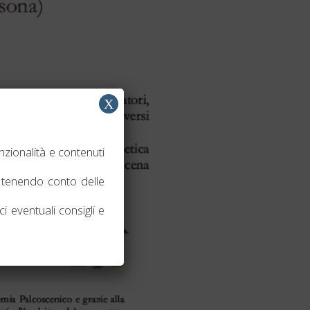
X
nzionalità e contenuti
tenendo conto delle
i eventuali consigli e