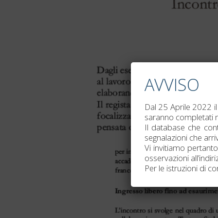
AVVISO
Dal 25 Aprile 2022 il
saranno completati n
Il database che cont
segnalazioni che arri
Vi invitiamo pertanto
osservazioni all’indi
Per le istruzioni di c