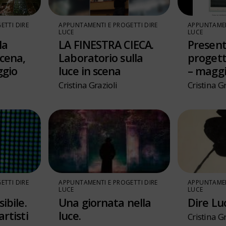
ETTI DIRE
APPUNTAMENTI E PROGETTI DIRE
APPUNTAMEN
LUCE
LUCE
la
LA FINESTRA CIECA.
Present
scena,
Laboratorio sulla
progett
ggio
luce in scena
– maggi
Cristina Grazioli
Cristina Gr
ETTI DIRE
APPUNTAMENTI E PROGETTI DIRE
APPUNTAMEN
LUCE
LUCE
sibile.
Una giornata nella
Dire Lu
artisti
luce.
Cristina Gr