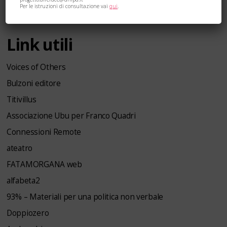
Per le istruzioni di consultazione vai
qui
.
Termini e condizioni di utilizzo
Link utili
Voices of Others
Bulzoni editore
Titivillus
Associazione Ubu per Franco Quadri
Connessioni Remote
ateatro
FATAMORGANA web
alfabeta2
93% – Materiali per una politica non verbale
Doppiozero