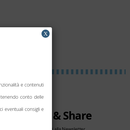
X
nzionalità e contenuti
tenendo conto delle
i eventuali consigli e
News & Share
Iscriviti alla Newsletter