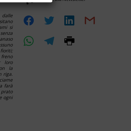
dalle
sitano
ami si
 senza
canaso
essuno
ioriti;
 freno
 loro
con la
 riga.
sciame
a farà
 prato
e ogni