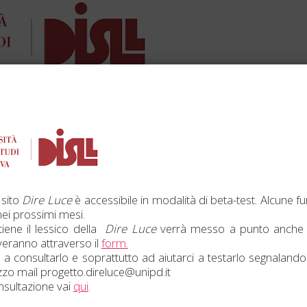
 sito
Dire Luce
è accessibile in modalità di beta-test. Alcune fu
ei prossimi mesi.
iene il lessico della
Dire Luce
verrà messo a punto anche 
veranno attraverso il
form.
 a consultarlo e soprattutto ad aiutarci a testarlo segnalandoc
tili
Seguici
rizzo mail progetto.direluce@unipd.it
onsultazione vai
qui
.
ers