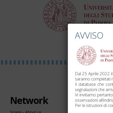
AVVISO
Dal 25 Aprile 2022 il
saranno completati n
Il database che cont
segnalazioni che arri
Vi invitiamo pertanto
Network
Link u
osservazioni all’indi
Per le istruzioni di c
Sciami – About us
Voices of Oth