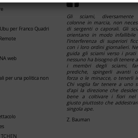
re
Gli sciami, diversamente 
colonne in marcia, non neces
 Ubu per Franco Quadri
di sergenti o caporali. Gli sci
orientano in modo infallibile
 Remote
l’interferenza di superiori fic
con i loro ordini giornalieri. N
guida gli sciami verso i prati f
NA web
nessuno ha bisogno di tenere a
i membri degli sciami, far
prediche, spingerli avanti 
li per una politica non
forza o le minacce, o tenerli in
Chi voglia far tenere a uno 
d’api la direzione che desider
bene a coltivare i fiori nel
giusto piuttosto che addestrar
singola ape.
ettacolo
Z. Bauman
es
KITCHEN