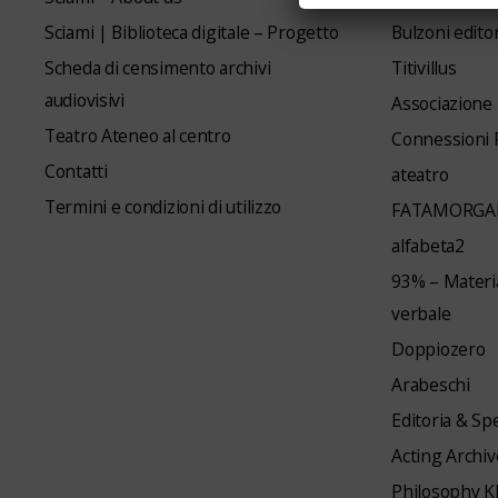
Sciami | Biblioteca digitale – Progetto
Bulzoni edito
Scheda di censimento archivi
Titivillus
audiovisivi
Associazione
Teatro Ateneo al centro
Connessioni
Contatti
ateatro
Termini e condizioni di utilizzo
FATAMORGA
alfabeta2
93% – Materia
verbale
Doppiozero
Arabeschi
Editoria & Sp
Acting Archiv
Philosophy 