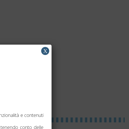
X
nzionalità e contenuti
tenendo conto delle