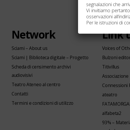
segnalazioni che arri
Vi invitiamo pertanto
osservazioni all’indi
Per le istruzioni di c
Network
Link u
Sciami – About us
Voices of Oth
Sciami | Biblioteca digitale – Progetto
Bulzoni edito
Scheda di censimento archivi
Titivillus
audiovisivi
Associazione
Teatro Ateneo al centro
Connessioni
Contatti
ateatro
Termini e condizioni di utilizzo
FATAMORGA
alfabeta2
93% – Materia