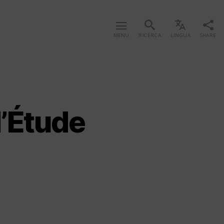
MENU
RICERCA
LINGUA
SHARE
d’Étude