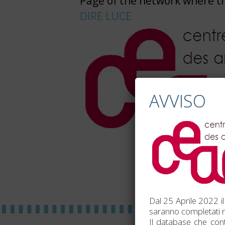
Page of the network where th
DIRE LUCE
AVVISO
Dal 25 Aprile 2022 il
saranno completati n
Il database che cont