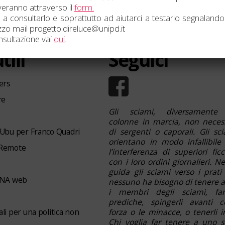
veranno attraverso il
form.
 a consultarlo e soprattutto ad aiutarci a testarlo segnalandoc
rizzo mail progetto.direluce@unipd.it
onsultazione vai
qui
.
tili
Seguici
ers
re
Gli sciami, diversamente 
colonne in marcia, non neces
 Ubu per Franco Quadri
di sergenti o caporali. Gli sci
orientano in modo infallibile
 Remote
l’interferenza di superiori fic
con i loro ordini giornalieri. N
guida gli sciami verso i prati f
NA web
nessuno ha bisogno di tenere a
i membri degli sciami, far
prediche, spingerli avanti 
li per una politica non
forza o le minacce, o tenerli in
Chi voglia far tenere a uno 