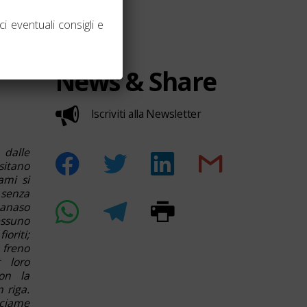
i eventuali consigli e
News & Share
Iscriviti alla Newsletter
dalle
sitano
ami si
 senza
canaso
essuno
ioriti;
 freno
 loro
con la
 riga.
sciame