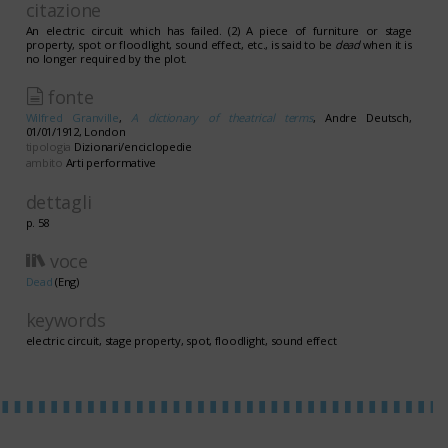
citazione
An electric circuit which has failed. (2) A piece of furniture or stage
property, spot or floodlight, sound effect, etc., is said to be
dead
when it is
no longer required by the plot.
fonte
Wilfred Granville
,
A dictionary of theatrical terms
, Andre Deutsch,
01/01/1912, London
tipologia
Dizionari/enciclopedie
ambito
Arti performative
dettagli
p. 58
voce
Dead
(Eng)
keywords
electric circuit, stage property, spot, floodlight, sound effect