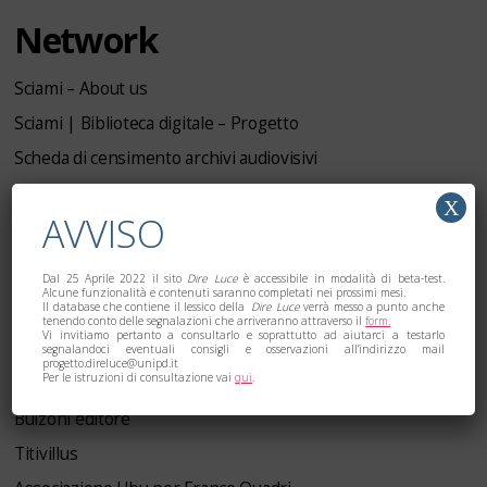
Network
Sciami – About us
Sciami | Biblioteca digitale – Progetto
Scheda di censimento archivi audiovisivi
Teatro Ateneo al centro
X
AVVISO
Contatti
Termini e condizioni di utilizzo
Dal 25 Aprile 2022 il sito
Dire Luce
è accessibile in modalità di beta-test.
Alcune funzionalità e contenuti saranno completati nei prossimi mesi.
Il database che contiene il lessico della
Dire Luce
verrà messo a punto anche
Link utili
tenendo conto delle segnalazioni che arriveranno attraverso il
form.
Vi invitiamo pertanto a consultarlo e soprattutto ad aiutarci a testarlo
segnalandoci eventuali consigli e osservazioni all’indirizzo mail
progetto.direluce@unipd.it
Per le istruzioni di consultazione vai
qui
.
Voices of Others
Bulzoni editore
Titivillus