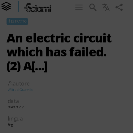
ESTRATTO
An electric circuit
which has failed.
(2) A[...]
autore
Wilfred Granville
data
01/01/1912
lingua
Eng